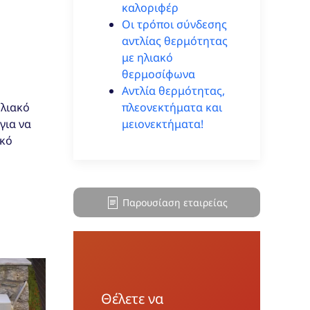
καλοριφέρ
Οι τρόποι σύνδεσης
αντλίας θερμότητας
με ηλιακό
θερμοσίφωνα
Αντλία θερμότητας,
ηλιακό
πλεονεκτήματα και
για να
μειονεκτήματα!
ακό
Παρουσίαση εταιρείας
Θέλετε να