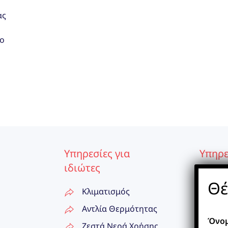
ας
ρο
Υπηρεσίες για
Υπηρε
ιδιώτες
επιχε
Θέ
Κλιματισμός
Κλ
Αντλία Θερμότητας
Αν
Όνο
Ζεστά Νερά Χρήσης
Ζε