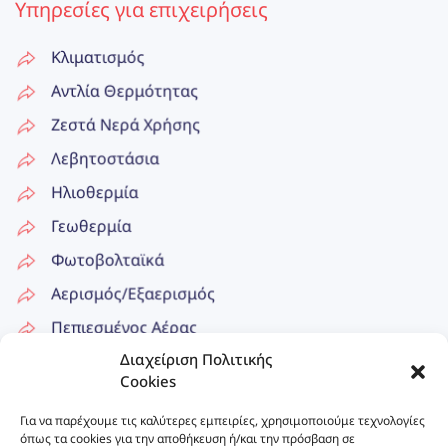
Υπηρεσίες για επιχειρήσεις
Κλιματισμός
Αντλία Θερμότητας
Ζεστά Νερά Χρήσης
Λεβητοστάσια
Ηλιοθερμία
Γεωθερμία
Φωτοβολταϊκά
Αερισμός/Εξαερισμός
Πεπιεσμένος Αέρας
Διαχείριση Πολιτικής
Δίκτυα Ατμού
Cookies
Επικοινωνία
Για να παρέχουμε τις καλύτερες εμπειρίες, χρησιμοποιούμε τεχνολογίες
όπως τα cookies για την αποθήκευση ή/και την πρόσβαση σε