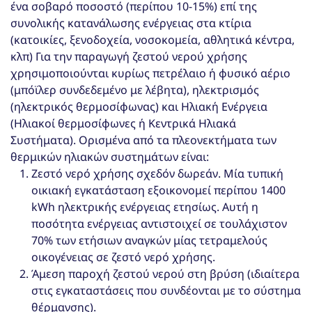
ένα σοβαρό ποσοστό (περίπου 10-15%) επί της
συνολικής κατανάλωσης ενέργειας στα κτίρια
(κατοικίες, ξενοδοχεία, νοσοκομεία, αθλητικά κέντρα,
κλπ) Για την παραγωγή ζεστού νερού χρήσης
χρησιμοποιούνται κυρίως πετρέλαιο ή φυσικό αέριο
(μπόϊλερ συνδεδεμένο με λέβητα), ηλεκτρισμός
(ηλεκτρικός θερμοσίφωνας) και Ηλιακή Ενέργεια
(Ηλιακοί θερμοσίφωνες ή Κεντρικά Ηλιακά
Συστήματα). Ορισμένα από τα πλεονεκτήματα των
θερμικών ηλιακών συστημάτων είναι:
Ζεστό νερό χρήσης σχεδόν δωρεάν. Μία τυπική
οικιακή εγκατάσταση εξοικονομεί περίπου 1400
kWh ηλεκτρικής ενέργειας ετησίως. Αυτή η
ποσότητα ενέργειας αντιστοιχεί σε τουλάχιστον
70% των ετήσιων αναγκών μίας τετραμελούς
οικογένειας σε ζεστό νερό χρήσης.
Άμεση παροχή ζεστού νερού στη βρύση (ιδιαίτερα
στις εγκαταστάσεις που συνδέονται με το σύστημα
θέρμανσης).