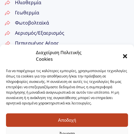
Ηλιοθερμία
Γεωθερμία
Φωτοβολταϊκά
Αερισμός/Εξαερισμός
Πεπιεσμένος Αέρας
Διαχείριση Πολιτικής
Δίκτυα Ατμού
Cookies
Επικοινωνία
Για να παρέχουμε τις καλύτερες εμπειρίες, χρησιμοποιούμε τεχνολογίες
όπως τα cookies για την αποθήκευση ή/και την πρόσβαση σε
πληροφορίες συσκευής. Η συναίνεση σε αυτές τις τεχνολογίες θα μας
210 27 24 656
επιτρέψει να επεξεργαζόμαστε δεδομένα όπως η συμπεριφορά
περιήγησης ή μοναδικά αναγνωριστικά σε αυτόν τον ιστότοπο. Η μη
info@cosmoaerion.gr
συναίνεση ή η ανάκληση της συγκατάθεσης μπορεί να επηρεάσει
αρνητικά ορισμένα χαρακτηριστικά και λειτουργίες.
Λ. Δεκελείας 2, Νέα Χαλκηδόνα
Αποδοχή
Άρνηση