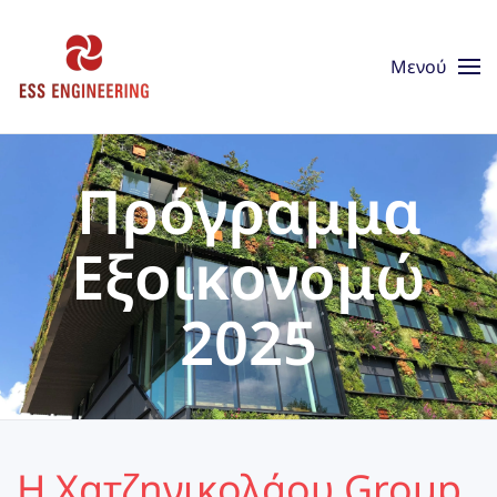
Skip to main content
Μενού
Πρόγραμμα
Εξοικονομώ
2025
Η Χατζηνικολάου Group