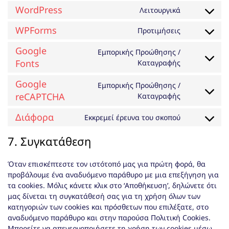
to
WordPress
Λειτουργικά
service
Consent
optinmonst
to
WPForms
Προτιμήσεις
Consent
service
to
wordpress
Google
Εμπορικής Προώθησης /
service
Fonts
Consent
Καταγραφής
wpforms
to
Google
service
Εμπορικής Προώθησης /
google-
reCAPTCHA
Consent
Καταγραφής
fonts
to
Διάφορα
service
Εκκρεμεί έρευνα του σκοπού
Consent
google-
to
7. Συγκατάθεση
recaptcha
service
Διάφορα
Όταν επισκέπτεστε τον ιστότοπό μας για πρώτη φορά, θα
προβάλουμε ένα αναδυόμενο παράθυρο με μια επεξήγηση για
τα cookies. Μόλις κάνετε κλικ στο ‘Αποθήκευση’, δηλώνετε ότι
μας δίνεται τη συγκατάθεσή σας για τη χρήση όλων των
κατηγοριών των cookies και πρόσθετων που επιλέξατε, στο
αναδυόμενο παράθυρο και στην παρούσα Πολιτική Cookies.
Μπορείτε να απενεργοποιήσετε τη χρήση των cookies μέσω