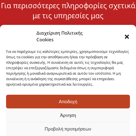
Για περισσότερες πληροφορίες σχετικά
με τις υπηρεσίες μας
Διαχείριση Πολιτικής
Cookies
Επικοινωνήστε μαζί μας
Για να παρέχουμε τις καλύτερες εμπειρίες, χρησιμοποιούμε τεχνολογίες
όπως τα cookies για την αποθήκευση ή/και την πρόσβαση σε
πληροφορίες συσκευής. Η συναίνεση σε αυτές τις τεχνολογίες θα μας
επιτρέψει να επεξεργαζόμαστε δεδομένα όπως η συμπεριφορά
περιήγησης ή μοναδικά αναγνωριστικά σε αυτόν τον ιστότοπο. Η μη
συναίνεση ή η ανάκληση της συγκατάθεσης μπορεί να επηρεάσει
αρνητικά ορισμένα χαρακτηριστικά και λειτουργίες.
Αποδοχή
ESS Engineering μηχανολογικές εφαρμογές για
Άρνηση
βιομηχανία, ξενοδοχεία και επαγγελματικά κτήρια!
Προβολή προτιμήσεων