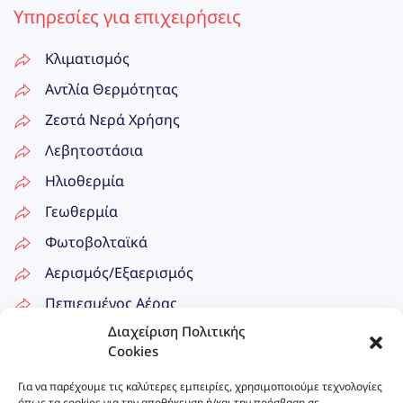
Υπηρεσίες για επιχειρήσεις
Κλιματισμός
Αντλία Θερμότητας
Ζεστά Νερά Χρήσης
Λεβητοστάσια
Ηλιοθερμία
Γεωθερμία
Φωτοβολταϊκά
Αερισμός/Εξαερισμός
Πεπιεσμένος Αέρας
Διαχείριση Πολιτικής
Δίκτυα Ατμού
Cookies
Επικοινωνία
Για να παρέχουμε τις καλύτερες εμπειρίες, χρησιμοποιούμε τεχνολογίες
όπως τα cookies για την αποθήκευση ή/και την πρόσβαση σε